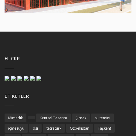
FLICKR
ETIKETLER
Mimarlık
Kentsel Tasarım
Şırnak
su temini
içmesuyu
dsi
tetratürk
Özbekistan
Taşkent