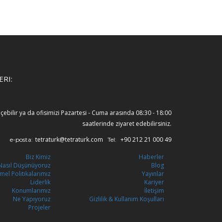
ERI:
eçebilir ya da ofisimizi Pazartesi - Cuma arasında 08:30 - 18:00
saatlerinde ziyaret edebilirsiniz.
tetraturk@tetraturk.com
+90 212 21 000 49
e-posta:
Tel:
Biz Kimiz
Haberler
Nasıl Düşünüyoruz
Blog
mel Politikalarımız
Yayınlar
Liderlik
Kariyer
Konumlarımız
İletişim
Ne Yapıyoruz
Gizlilik & Kullanım Koşulları
Projeler