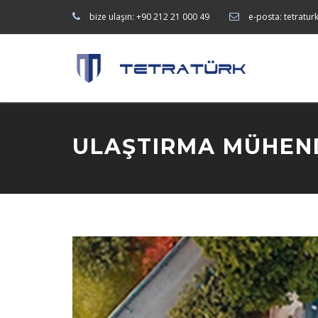
bize ulaşın:
+90 212 21 000 49
e-posta:
tetratur
ULAŞTIRMA MÜHEND