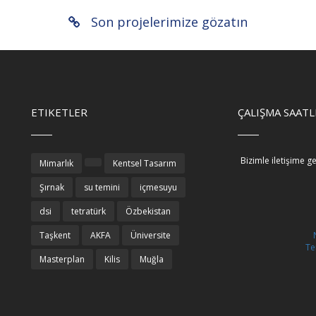
Son projelerimize gözatın
ETIKETLER
ÇALIŞMA SAATL
Bizimle iletişime g
Mimarlık
Kentsel Tasarım
Şırnak
su temini
içmesuyu
dsi
tetratürk
Özbekistan
Taşkent
AKFA
Üniversite
Te
Masterplan
Kilis
Muğla