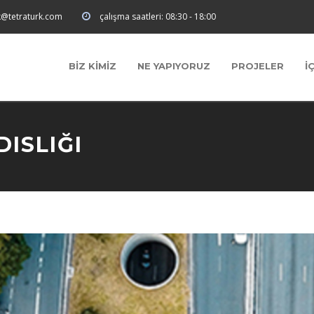
k@tetraturk.com
çalışma saatleri:
08:30 - 18:00
BİZ KİMİZ
NE YAPIYORUZ
PROJELER
İ
ISLIĞI