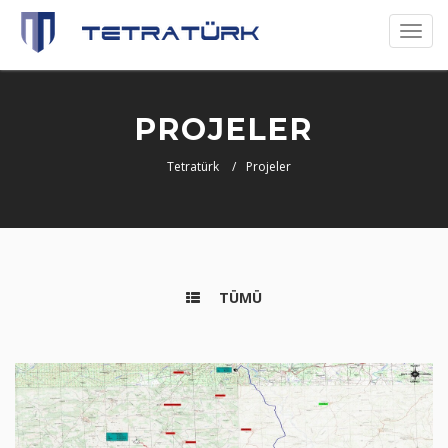
Toggl
naviga
PROJELER
Tetratürk
Projeler
TÜMÜ