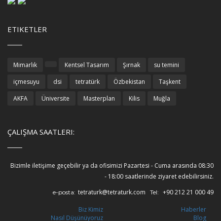
ETIKETLER
Mimarlık
Kentsel Tasarım
Şırnak
su temini
içmesuyu
dsi
tetratürk
Özbekistan
Taşkent
AKFA
Üniversite
Masterplan
Kilis
Muğla
ÇALIŞMA SAATLERI:
Bizimle iletişime geçebilir ya da ofisimizi Pazartesi - Cuma arasında 08:30
- 18:00 saatlerinde ziyaret edebilirsiniz.
tetraturk@tetraturk.com
+90 212 21 000 49
e-posta:
Tel:
Biz Kimiz
Haberler
Nasıl Düşünüyoruz
Blog