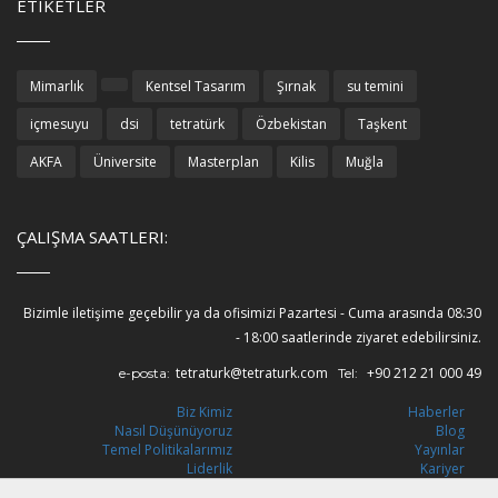
ETIKETLER
Mimarlık
Kentsel Tasarım
Şırnak
su temini
içmesuyu
dsi
tetratürk
Özbekistan
Taşkent
AKFA
Üniversite
Masterplan
Kilis
Muğla
ÇALIŞMA SAATLERI:
Bizimle iletişime geçebilir ya da ofisimizi Pazartesi - Cuma arasında 08:30
- 18:00 saatlerinde ziyaret edebilirsiniz.
tetraturk@tetraturk.com
+90 212 21 000 49
e-posta:
Tel:
Biz Kimiz
Haberler
Nasıl Düşünüyoruz
Blog
Temel Politikalarımız
Yayınlar
Liderlik
Kariyer
Konumlarımız
İletişim