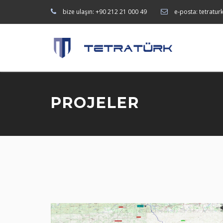
bize ulaşın:
+90 212 21 000 49
e-posta:
tetratur
PROJELER