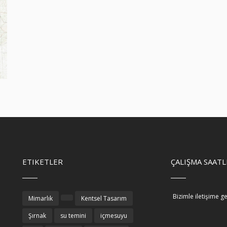
ETIKETLER
ÇALIŞMA SAATL
Bizimle iletişime g
Mimarlık
Kentsel Tasarım
Şırnak
su temini
içmesuyu