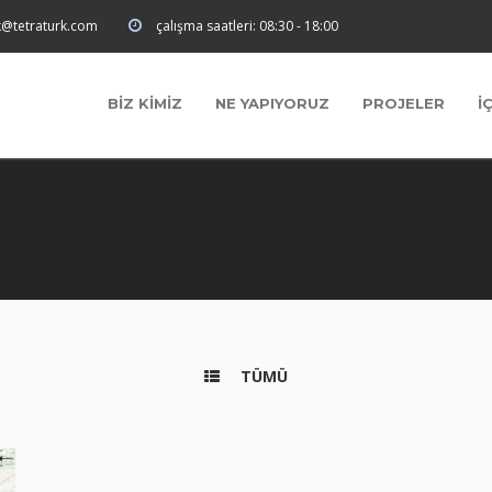
k@tetraturk.com
çalışma saatleri:
08:30 - 18:00
BİZ KİMİZ
NE YAPIYORUZ
PROJELER
İ
TÜMÜ