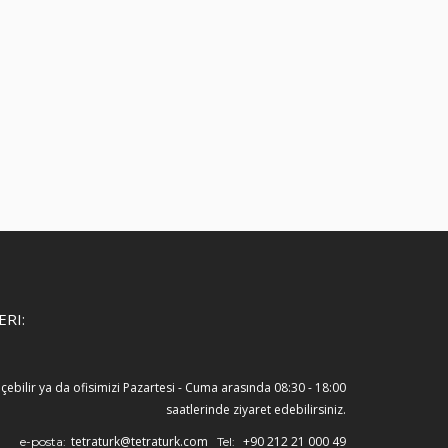
ERI:
eçebilir ya da ofisimizi Pazartesi - Cuma arasında 08:30 - 18:00
saatlerinde ziyaret edebilirsiniz.
tetraturk@tetraturk.com
+90 212 21 000 49
e-posta:
Tel: